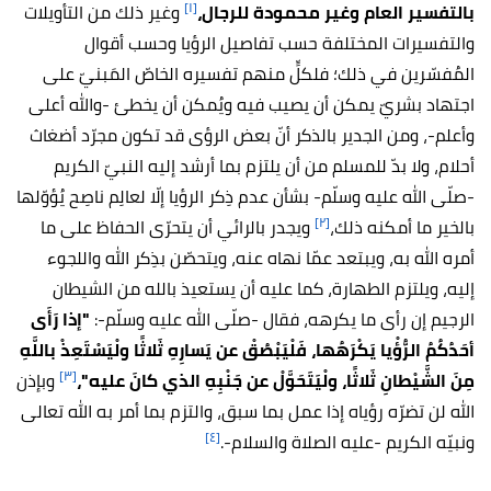
[١]
بالتفسير العام وغير محمودة للرجال،
و
غير ذلك من التأويلات
والتفسيرات المختلفة حسب تفاصيل الرؤيا وحسب أقوال
المُفسّرين في ذلك؛ فلكلٍّ منهم تفسيره الخاصّ المَبنيّ على
اجتهاد بشريّ يمكن أن يصيب فيه ويُمكن أن يخطئ -والله أعلى
وأعلم-، ومن الجدير بالذكر أنّ بعض الرؤى قد تكون مجرّد أضغاث
أحلام، ولا بدّ للمسلم من أن يلتزم بما أرشد إليه النبيّ الكريم
-صلّى الله عليه وسلّم- بشأن عدم ذِكر الرؤيا إلّا لعالِم ناصِح يُؤوّلها
[٢]
بالخير ما أمكنه ذلك،
ويجدر بالرائي أن يتحرّى الحفاظ على ما
أمره الله به، ويبتعد عمّا نهاه عنه، ويتحصّن بذِكر الله واللجوء
إليه، ويلتزم الطهارة، كما عليه أن يستعيذ بالله من الشيطان
الرجيم إن رأى ما يكرهه، فقال -صلّى الله عليه وسلّم-:
"إذا رَأَى
أحَدُكُمُ الرُّؤْيا يَكْرَهُها، فَلْيَبْصُقْ عن يَسارِهِ ثَلاثًا ولْيَسْتَعِذْ باللَّهِ
[٣]
مِنَ الشَّيْطانِ ثَلاثًا، ولْيَتَحَوَّلْ عن جَنْبِهِ الذي كانَ عليه"،
وبإذن
الله لن تضرّه رؤياه إذا عمل بما سبق، والتزم بما أمر به الله تعالى
[٤]
ونبيّه الكريم -عليه الصلاة والسلام-.