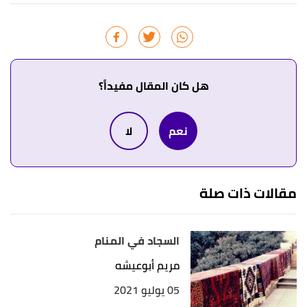
أ
ب
^
أبو الفداء،
تفسير الأحلام بالقرآن
، صفحة 152.
بتصرّف.
↑
"مدى علاقة تفسير الحلم بوقوعه"
،
إسلام ويب
، اطّلع
عليه بتاريخ 1/4/2021. بتصرّف.
هل كان المقال مفيداً؟
↑
رواه الإمام مسلم، في صحيح مسلم، عن جابر بن عبد
نعم
لا
الله، الصفحة أو الرقم: 2262، حديث صحيح.
↑
"آداب الرؤى وتفسير الأحلام"
،
إسلام سؤال وجواب
،
اطّلع عليه بتاريخ 1/4/2021. بتصرّف.
مقالات ذات صلة
↑
عبد الغني النابلسي،
تعطير الأنام في تعبير المنام
،
صفحة 127. بتصرّف.
السجاد في المنام
↑
محمد بن سيرين،
منتخب الكلام في تفسير الأحلام
،
مريم أبوعيشه
صفحة 263. بتصرّف.
05 يوليو 2021