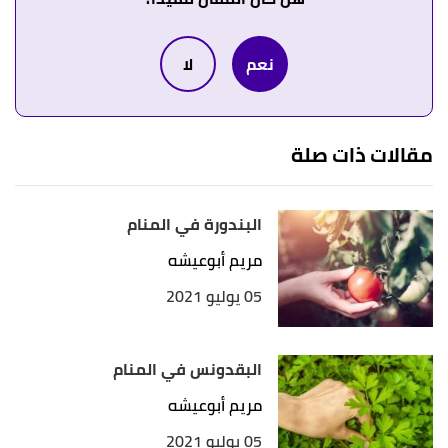
↑
"آداب الرؤى وتفسير الأحلام"
،
إسلام سؤال وجواب
،
نعم
لا
اطّلع عليه بتاريخ 21/4/2021. بتصرّف.
مقالات ذات صلة
البندورة في المنام
مريم أبوعيشه
05 يوليو 2021
البقدونس في المنام
مريم أبوعيشه
05 يوليو 2021