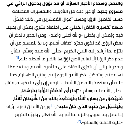
والنعم، وسماع الأخبار السارّة،
أو قد تؤول بدخول الرائي في
مشروع جديد،
أو
غير ذلك من التأويلات والتفسيرات المختلفة
حسب تفاصيل الرؤيا وحسب أقوال المُفسّرين في ذلك؛ فلكلٍّ
منهم تفسيره الخاصّ المَبنيّ على اجتهاد بشريّ يمكن أن يصيب
فيه ويُمكن أن يخطئ -والله أعلى وأعلم-، ومن الجدير بالذكر أنّ
بعض الرؤى قد تكون مجرّد أضغاث أحلام، ولا بدّ للمسلم من أن
يلتزم بما أرشد إليه النبيّ الكريم -صلّى الله عليه وسلّم- بشأن
[١]
عدم ذِكر الرؤيا إلّا لعالِم ناصِح يُؤوّلها بالخير ما أمكنه ذلك،
ويجدر بالرائي أن يتحرّى الحفاظ على ما أمره الله به، ويبتعد عمّا
نهاه عنه، ويتحصّن بذِكر الله واللجوء إليه، ويلتزم الطهارة، كما
عليه أن يستعيذ بالله من الشيطان الرجيم إن رأى ما يكرهه، فقال
-صلّى الله عليه وسلّم-:
"إذا رَأَى أحَدُكُمُ الرُّؤْيا يَكْرَهُها،
فَلْيَبْصُقْ عن يَسارِهِ ثَلاثًا ولْيَسْتَعِذْ باللَّهِ مِنَ الشَّيْطانِ ثَلاثًا،
[٢]
ولْيَتَحَوَّلْ عن جَنْبِهِ الذي كانَ عليه"،
وبإذن الله لن تضرّه رؤياه
إذا عمل بما سبق، والتزم بما أمر به الله تعالى ونبيّه الكريم
[٣]
-عليه الصلاة والسلام-.