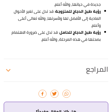
جديدة في حياتها، والله أعلم.
رؤية طبخ الدجاج للمتزوجة
: قد تدل على تغير الأحوال
المادية إلى الأفضل لها ولأسرتها، والله تعالى أعلى
وأعلم.
رؤية طبخ الدجاج للحامل
: قد تدل على ضرورة الاهتمام
بصحتها في هذه المرحلة، والله أعلم.
المراجع
↑
"مدى علاقة تفسير الحلم بوقوعه"
،
إسلام ويب
، اطّلع
عليه بتاريخ 21/4/2021. بتصرّف.
↑
رواه الإمام مسلم، في صحيح مسلم، عن جابر بن عبد
الله، الصفحة أو الرقم: 2262، حديث صحيح.
هل كان المقال مفيداً؟