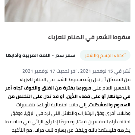
سقوط الشعر في المنام للعزباء
أعضاء الجسم والشعر
سمر سدر
- اللغة العربية وآدابها
نُشر في 15 نوفمبر 2021
، آخر تحديث 17 نوفمبر 2021
من الممكن أن تدل رؤية سقوط الشعر في المنام للعزباء
بالتفسير العام على
مرورها بفترة من القلق والخوف تجاه أمر
في
حياتها
، أو على قضاء الدَّين، أو قد تدل على التخلص من
الهموم والمشكلات
، إلى جانب ا
حتمالية تأويلها بتفسيرات
ودلالات أخرى وفق الإشارات والدلائل التي ترد في الرؤيا، ووفق
اختلاف آراء المفسرين فيها، وعمومًا إذا رأى الرائي في منامه ما
يكرهه فليستعذ بالله وينفث عن يساره ثلاث مرات، مع التأكيد