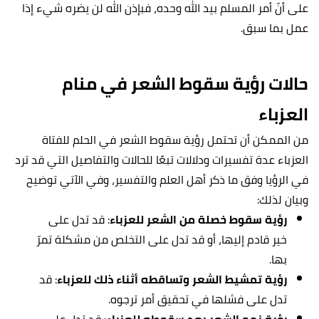
على أنّ أمر المسلم بيد الله وحده، فبإذن الله لن يضره شيء إذا
عمل بما سبق.
حالات رؤية سقوط الشعر في منام
العزباء
من الممكن أن ت
حتمل رؤية
سقوط الشعر في الحلم
للفتاة
العزباء عدة تفسيرات ودلالات تبعًا للحالات والتفاصيل التي قد ترد
في الرؤيا وفق ما ذكر أهل العلم والتفسير، وفي الآتي توضيح
وبيان لذلك:
رؤية سقوط خصلة من الشعر للعزباء
: قد تدل على
خير قادم إليها، أو قد تدل على التخلص من مشكلة تمرّ
بها.
رؤية تمشيط الشعر وتساقطه أثناء ذلك للعزباء
: قد
تدل على فشلها في ت
حقيق أمر ترجوه.