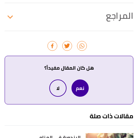
المراجع
↑
عبد الغني النابلسي،
تعطير الأنام في تفسير الأحلام
،
صفحة 198. بتصرّف.
هل كان المقال مفيداً؟
نعم
لا
مقالات ذات صلة
البندورة في المنام