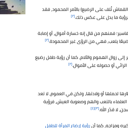
قماش تُلف على الرضيع) بالأمر المحمود، فقد
[٢]
لرؤية ما يدل على عكس ذلك.
اسير؛ فمنهم من قال إنه خسارة أموال، أو إصابة
[٢]
رضيعًا يلعب، فهي من الرؤى غير المحمودة.
 إلى زوال الهموم والآلام، كما أن رؤية طفل رضيع
[٢]
لرائي أو حصوله على الأموال.
ظارها لحملها أو ولادتها، ولكن في العموم، لا تعد
 العلماء بالتعب والهم وصعوبة العيش، فرؤية
[٤]
[٣]
، لا قدّر الله.
كيره ومزاجه، كما أن
رؤية إرضاع المرأة للطفل