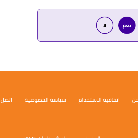
، صفحة 646. بتصرّف.
نعم
لا
، صفحة 177. بتصرّف.
ف.
حن
اتفاقية الاستخدام
سياسة الخصوصية
اتصل ب