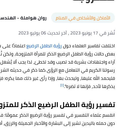
الأماكن والأشخاص في المنام
روان هواملة
- الهندسة
نُشر في 17 يونيو 2023
، آخر تحديث 06 يوليو 2023
اختلفت تفاسير العلماء حول
رؤية الطفل الرضيع
اعتمادًا على 
بعض حالات رؤية الطفل الرضيع الذكر للمرأة المتزوجة، ولكن نُ
آراء واجتهادات بشرية قد تصيب وقد تخطئ، لذا يجب ألا يُشغل 
رسولنا الكريم في التعامل مع الرؤى كما ذكر في حديثه الشريف:
فليحمد الله عليها، وليحدث بها، وإذا رأى غير ذلك مما يكره:
[١]
يذكرها لأحد، فإنها لا تضره".
تفسير رؤية الطفل الرضيع الذكر للمتز
انقسم علماء التفسير في تفسير رؤية الرضيع الذكر عمومًا؛ ف
دون حمله باليدين تشير إلى البشارة والأخبار الجميلة والرزق، 