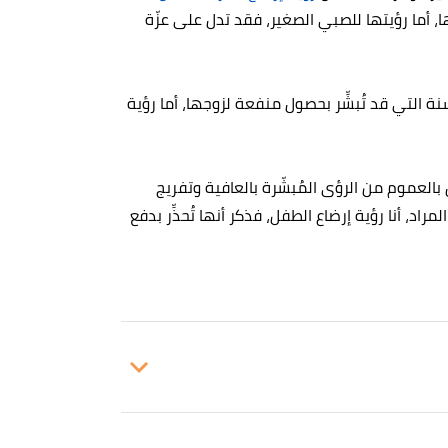
ها، أما رؤيتها للصبي الصغير، فقد تدل على عزّة
نة التي قد تُبشِّر بحصول منفعة لزوجها، أما رؤية
ل بالعموم من الرؤى المُبشّرة بالعافية وتفريج
راد، أنا رؤية إرضاع الطفل، فذكر أنها تُحذِّر بدفع
،
الإسلام سؤال وجواب
،