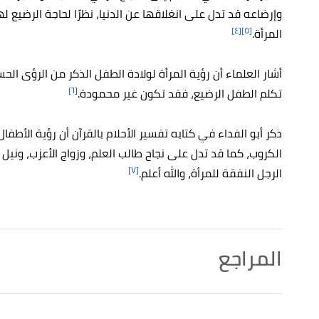
وإرضاعه قد تدل على انغلاقها عن الدنيا، نظرًا لحاجة الرضيع ل
[٤]
[٥]
المرأة.
أشار العلماء أن رؤية المرأة لولادة الطفل الذكر من الرؤى الحس
[٦]
تكلم الطفل الرضيع، فقد تكون غير محمودة.
ذكر أبو الفداء في كتابه تفسير الأحلام بالقرآن أن رؤية الأطفا
الكروب، كما قد تدل على نجاح طالب العلم، وزواج الأعزب، ونيل الم
[٧]
الرجل النفقة للمرأة، والله أعلم.
المراجع
↑
أبي سعيد الخدري رضي,6584 ) ومسلم ( 5862 ) . "آداب الرؤى وتفسير الأحلام"