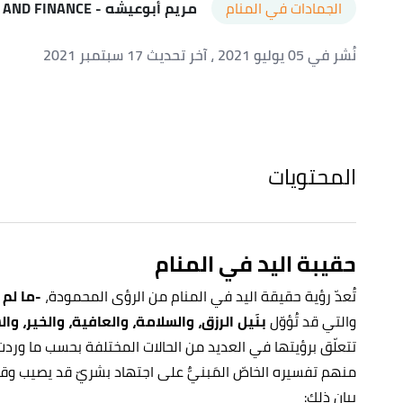
الجمادات في المنام
مريم أبوعيشه
- ISLAMIC BANKING AND FINANCE
نُشر في 05 يوليو 2021
، آخر تحديث 17 سبتمبر 2021
المحتويات
حقيبة اليد في المنام
تُعدّ رؤية حقيقة اليد في المنام من الرؤى المحمودة،
-ما لم 
والتي قد تُؤوّل
بنَيل الرزق، والسلامة، والعافية، والخير، وا
تتعلّق برؤيتها في العديد من الحالات المختلفة بحسب ما وردت
منهم تفسيره الخاصّ المَبنيٌّ على اجتهاد بشريّ قد يصيب وق
بيان ذلك: