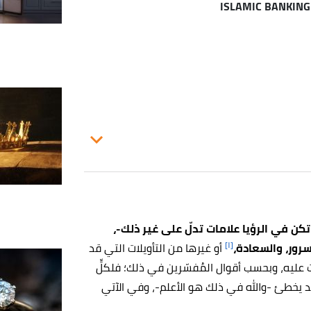
تكن في الرؤيا علامات تدلّ على غير ذلك-،
[١]
لسرور، والسعادة،
أو غيرها من التأويلات التي قد
 عليه، وبحسب أقوال المُفسّرين في ذلك؛ فلكلٍّ
د يخطئ -والله في ذلك هو الأعلم-، وفي الآتي