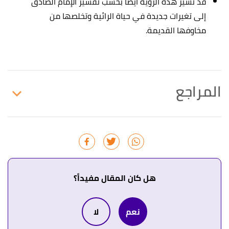
قد تشير هذه الرؤية أيضًا بحسب تفسير الإمام الصادق
إلى تغيرات جديدة في حياة الرائية وتخلصها من
مخاوفها القديمة.
المراجع
↑
"آداب الرؤى وتفسير الأحلام"
،
الإسلام سؤال وجواب
،
اطّلع عليه بتاريخ 30/8/2023. بتصرّف.
أ
ب
ت
^
عبد الغني النابلسي،
تعطير الأنام في تفسير
الأحلام
، صفحة 80. بتصرّف.
هل كان المقال مفيداً؟
↑
"تحميل كتاب تفسير الأحلام بالقرآن"
،
مكتبة النور
،
نعم
لا
اطّلع عليه بتاريخ 30/8/2023. بتصرّف.