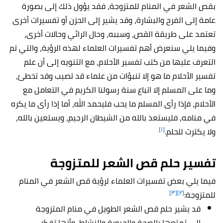
بقص الشعر في المنام للمتزوجة، فقد يؤول ذلك إلى بصورة
عامة إلى الفرح والبشارة، وقد يشير إلى الحزن أو تفسيرات أخرى
تعتمد على طريقة القص، وسببه، وحال الرائي وحالات أخرى،
وفيما يلي سنعرض أهم تفسيرات العلماء لهذه الرؤية، والتي تم
التعرف عليها من كتب تفسير الأحلام، مع التنويه إلى أن علم
تفسير الأحلام ما هو إلا تنبؤات من علماء قد تصيب وقد تخطئ،
وما على المسلم إلا اتباع سنة رسولنا الكريم في التعامل مع
الأحلام، فإذا رأى المسلم ما يحب فليحمد الله، أما إذا رأى ما يكره
في منامه، فليستعذ بالله من الشيطان الرجيم، ويستعين بالله،
[١]
ولا يكترث للحلم.
تفسير حلم قص الشعر للمتزوجة
فيما يلي بعض تفسيرات العلماء لرؤية قص الشعر في المنام
[٣]
[٢]
للمتزوجة:
قد يشير حلم قص الشعر الطويل في منام المتزوجة
إلى تمتعها بالصحة والحيوية والنشاط، وأنها تفكر