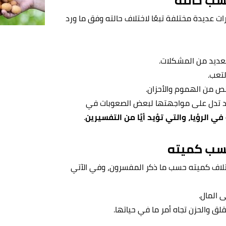
حسب حالته
ات عديدة مختلفة تبعًا لاختلاف حالته وفق ما ورد
لعديد من المشكلات.
لتعب.
لص من الهموم والأحزان.
 قد تدل على مواجهتها لبعض الصعوبات في
في الرؤيا، والتي تؤيد أيًا من التفسيرين
.
 حسب كميته
اختلاف كميته حسب ما ذكر المفسرون، وفي الآتي
 المال.
لق والحزن تجاه أمر ما في حياتها.