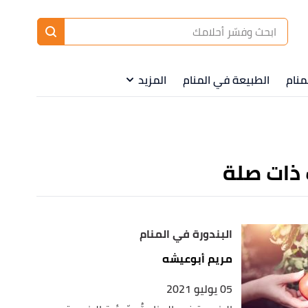
ا
إ
ا
منام
الطبيعة في المنام
المزيد
 ذات صلة
البندورة في المنام
مريم أبوعيشه
05 يوليو 2021