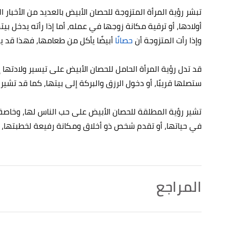
تبشر رؤية المرأة المتزوجة للحصان الأبيض بالعديد من الأخبار ا
أولادها، أو ترقية مكانة زوجها في عمله، أما إذا رأته يدخل بي
وإذا رأت المتزوجة أن
حصانًا
أبيضًا يأكل من طعامها، فهذا قد يشي
قد تدل رؤية المرأة الحامل للحصان الأبيض على تيسير ولادتها إن
ستصلها قريبًا، أو دخول الرزق والبركة إلى بيتها، كما قد تشير
تشير رؤية المطلقة للحصان الأبيض على حب الناس لها، وخاصة 
في حياتها، أو تقدم شخص ذو أخلاق ومكانة رفيعة لخطبتها، وا
المراجع
↑
عبد الغني النابلسي،
تعطير الأنام في تفسير الأحلام
، صفحة 5