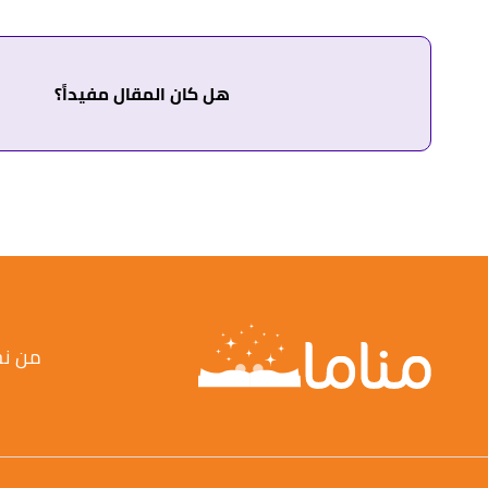
↑
أبو الفداء،
تفسير الأحلام بالقرآن
، صفحة 121. بتصرّف.
↑
خليل بن شاهين،
كتاب الإشارات في علم العبارات
، صفحة 802. بتصرّ
هل كان المقال مفيداً؟
من ن