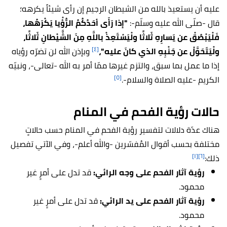
عليه أن يستعيذ بالله من الشيطان الرجيم إن رأى شيئاً يكرهه؛
قال -صلّى الله عليه وسلّم-:
"إذا رَأَى أحَدُكُمُ الرُّؤْيا يَكْرَهُها،
فَلْيَبْصُقْ عن يَسارِهِ ثَلاثًا ولْيَسْتَعِذْ باللَّهِ مِنَ الشَّيْطانِ ثَلاثًا،
[٤]
ولْيَتَحَوَّلْ عن جَنْبِهِ الذي كانَ عليه"،
وبإذن الله لن تضرّه رؤياه
إذا ما عمل بما سبق، والتزم غيرها ممّا أمر به الله -تعالى-، ونبيّه
[٥]
الكريم -عليه الصلاة والسلام-.
حالات رؤية الفحم في المنام
هناك عدّة دلالات لتفسير رؤية الفحم في المنام حسب حالاتٍ
مختلفة بحسب أقوال المُفسّرين -والله أعلم-، وفي الآتي تفصيل
[١]
[٦]
ذلك:
رؤية آثار الفحم على وجه الرائي:
قد تدل على أمرٍ غير
محمود.
رؤية آثار الفحم على يد الرائي:
قد تدل على أمرٍ غير
محمود.