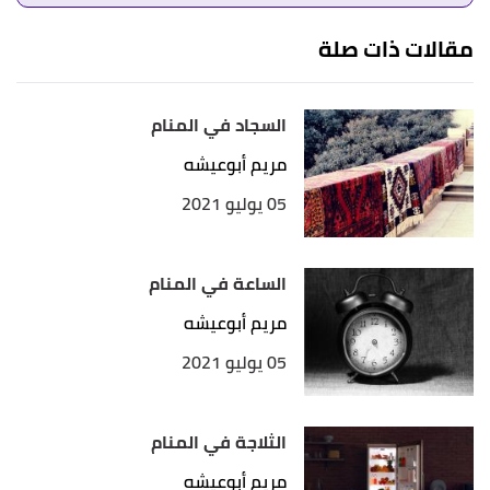
الله، الصفحة أو الرقم: 2262، حديث صحيح.
مقالات ذات صلة
↑
"آداب الرؤى وتفسير الأحلام"
،
إسلام سؤال وجواب
.
بتصرّف.
السجاد في المنام
أ
ب
^
ابن سيرين أن الفحم,النافع عدة الرائي في العمل.
مريم أبوعيشه
"الفحم في المنام وتفسير رؤية الفحم في الحلم
05 يوليو 2021
بالتفصيل"
،
حلّوها
. بتصرّف.
الساعة في المنام
مريم أبوعيشه
05 يوليو 2021
الثلاجة في المنام
مريم أبوعيشه