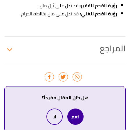
رؤية الفحم للفقير:
قد تدل على نَيل مال.
رؤية الفحم للغني:
قد تدل على مال يخالطه الحرام.
المراجع
أ
ب
^
النابلسي،
تعطير الأنام في تفسير الأحلام
، صفحة
333. بتصرّف.
↑
محمد عزت محمد عارف أبو الفداء،
تفسير الأحلام
بالقرآن
، صفحة 291. بتصرّف.
هل كان المقال مفيداً؟
↑
"مدى علاقة تفسير الحلم بوقوعه"
،
إسلام ويب
.
نعم
لا
بتصرّف.
↑
رواه الإمام مسلم، في صحيح مسلم، عن جابر بن عبد