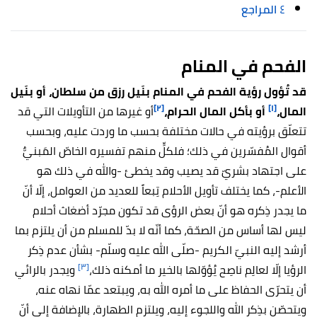
٤
المراجع
الفحم في المنام
قد تُؤول رؤية الفحم في المنام بنَيل رزق من سلطان، أو بنَيل
[٢]
[١]
المال،
أو بأكل المال الحرام،
أو غيرها من التأويلات التي قد
تتعلّق برؤيته في حالات مختلفة بحسب ما وردت عليه، وبحسب
أقوال المُفسّرين في ذلك؛ فلكلٍّ منهم تفسيره الخاصّ المَبنيٌّ
على اجتهاد بشريّ قد يصيب وقد يخطئ -والله في ذلك هو
الأعلم-،
كما يختلف تأويل الأحلام تِبعاً للعديد من العوامل، إلّا أنّ
ما يجدر ذِكره هو أنّ بعض الرؤى قد تكون مجرّد أضغاث أحلام
ليس لها أساس من الصحّة، كما أنّه لا بدّ للمسلم من أن يلتزم بما
أرشد إليه النبيّ الكريم -صلّى الله عليه وسلّم- بشأن عدم ذِكر
[٣]
الرؤيا إلّا لعالِم ناصِح يُؤوّلها بالخير ما أمكنه ذلك،
ويجدر بالرائي
أن يتحرّى الحفاظ على ما أمره الله به، ويبتعد عمّا نهاه عنه،
ويتحصّن بذِكر الله واللجوء إليه، ويلتزم الطهارة، بالإضافة إلى أنّ