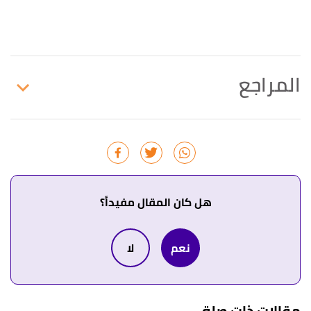
المراجع
↑
عبد الغني النابلسي،
تعطير الأنام في تفسير الأحلام
،
صفحة 273. بتصرّف.
هل كان المقال مفيداً؟
نعم
لا
مقالات ذات صلة