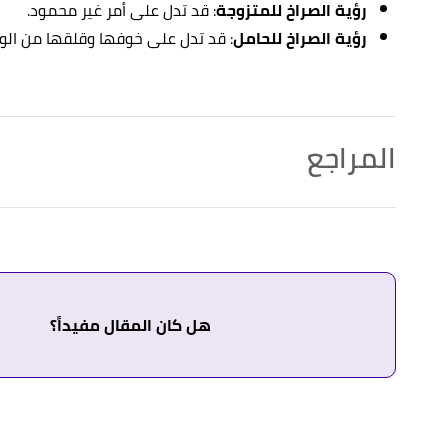
رؤية الصراخ للمتزوجة
: قد تدل على أمر غير محمود.
رؤية الصراخ للحامل
: قد تدل على خوفها وقلقها من الولا
المراجع
↑
عبد الغني النابلسي،
تعطير الأنام في تفسير الأحلام
، صفحة 8
↑
أبو الفداء،
تفسير الأحلام بالقرآن
، صفحة 221. بتصرّف.
↑
عبد الغني النابلسي،
تعطير الأنام في تفسير الأحلام
، صفحة 8
هل كان المقال مفيداً؟