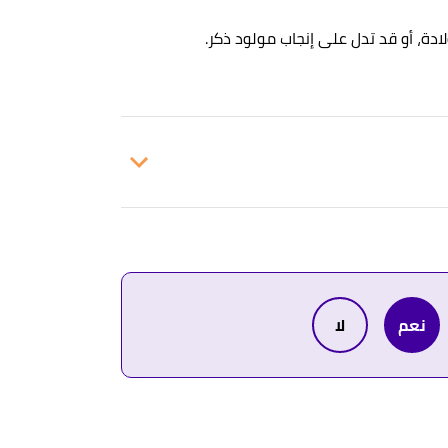
دة، أو قد تدل على إنجاب مولود ذكر.
27. بتصرّف.
27. بتصرّف.
نعم
لا