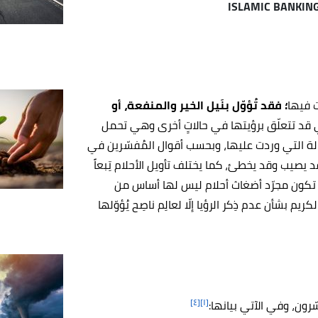
 فيها
؛ فقد تُؤوّل بنَيل الخير والمنفعة، أو
تي قد تتعلّق برؤيتها في حالاتٍ أخرى وهي تحمل
الة التي وردت عليها، وبحسب أقوال المُفسّرين في
 يصيب وقد يخطئ، كما يختلف تأويل الأحلام تِبعاً
 قد تكون مجرّد أضغاث أحلام ليس لها أساس من
ريم بشأن عدم ذِكر الرؤيا إلّا لعالِم ناصِح يُؤوّلها
[٤]
[١]
رون، وفي الآتي بيانها: