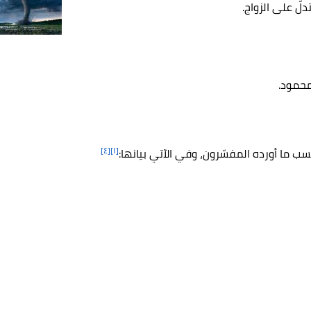
دلّ على الزواج.
محمود.
[٤]
[١]
ب ما أورده المفسّرون، وفي الآتي بيانها: