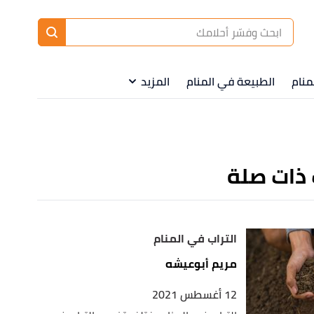
ا
إ
ا
منام
الطبيعة في المنام
المزيد
 ذات صلة
التراب في المنام
مريم أبوعيشه
12 أغسطس 2021