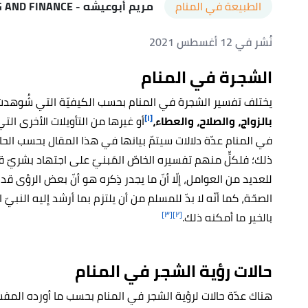
الطبيعة في المنام
مريم أبوعيشه
- ISLAMIC BANKING AND FINANCE
نُشر في 12 أغسطس 2021
الشجرة في المنام
يختلف تفسير الشجرة في المنام بحسب الكيفيّة التي شُوهدت
[١]
بالزواج، والصلاح، والعطاء،
أو غيرها من التأويلات الأخرى ال
في المنام عدّة دلالات سيتمّ بيانها في هذا المقال بحسب الح
ذلك؛ فلكلٍّ منهم تفسيره الخاصّ المَبنيّ على اجتهاد بشريّ قد
للعديد من العوامل، إلّا أنّ ما يجدر ذِكره هو أنّ بعض الرؤى
الصحّة، كما أنّه لا بدّ للمسلم من أن يلتزم بما أرشد إليه النبيّ الك
[٣]
[٢]
بالخير ما أمكنه ذلك.
حالات رؤية الشجر في المنام
هناك عدّة حالات لرؤية الشجر في المنام بحسب ما أورده المفسّ