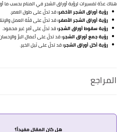
هناك عدّة تفسيرات لرؤية أوراق الشجر في المنام بحسب ما أور
رؤية أوراق الشجر الأخضر:
قد تدلّ على طول العمر.
رؤية أوراق الشجر الأصفر:
قد تدلّ على قلّة العمل والإنتا
رؤية سقوط أوراق الشجر:
قد تدلّ على أمرٍ غير محمود.
رؤية جمع أوراق الشجر:
قد تدلّ على أعمال البرِّ والإحسان
رؤية أكل أوراق الشجر:
قد تدلّ على نَيل الخير.
المراجع
أ
ب
ت
ث
^
النابلسي،
تعطير الأنام في تفسير الأحلام
، صفحة 250. بتص
↑
"مدى علاقة تفسير الحلم بوقوعه"
،
إسلام ويب
. بتصرّف.
↑
"آداب الرؤى وتفسير الأحلام"
،
إسلام سؤال وجواب
. بتصرّ
هل كان المقال مفيداً؟