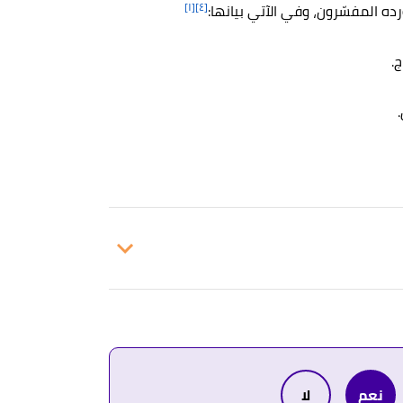
[١]
[٤]
ده المفسّرون، وفي الآتي بيانها:
ج.
.
رّف.
ف.
نعم
لا