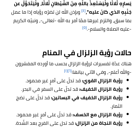
يَسارِهِ ثَلاثًا ولْيَسْتَعِذْ باللَّهِ مِنَ الشَّيْطانِ ثَلاثًا، ولْيَتَحَوَّلْ عن
[٤]
جَنْبِهِ الذي كانَ عليه"،
وبإذن الله لن تضرّه رؤياه إذا ما عمل
بما سبق، والتزم غيرها ممّا أمر به الله -تعالى-، ونبيّه الكريم
[٥]
-عليه الصلاة والسلام-.
حالات رؤية الزلزال في المنام
هناك عدّة تفسيرات لرؤية الزلزال بحسب ما أورده المفسّرون
[١]
[٦]
-والله أعلم-، وفي الآتي بيانها:
رؤية الزلزال القويّ:
قد تدلّ على أمرٍ غير محمود.
رؤية الزلزال الخفيف:
قد تدلّ على السفر في البحر.
رؤية الزلزال الخفيف في البساتين:
قد تدلّ على نضج
الثمار.
رؤية الزلزال مع الخسف:
قد تدلّ على أمرٍ غير محمود.
رؤية النجاة من الزلزال:
قد تدل على الفرج بعد الشّدة.