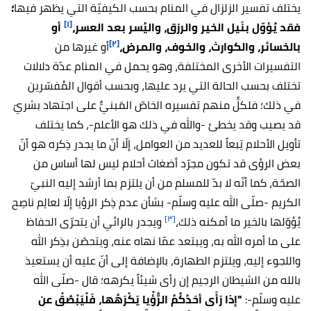
يختلف تفسير
الزلزال
في المنام بحسب الكيفيّة التي يظهر فيها
؛
[١]
فقد يُؤوّل بنَيل الخير والرزق، واليُسر بعد العسر،
أو
[٢]
بالخسائر، والكوارث، والخوف، والمرض،
أو غيرها من
التفسيرات الأخرى المختلفة، وهو يحمل في المنام عدّة دلالات
تختلف بحسب الحالة التي يرد عليها، وبحسب أقوال المُفسّرين
في ذلك؛ فلكلٍّ منهم تفسيره الخاصّ المَبنيٌّ على اجتهاد بشريّ
قد يصيب وقد يخطئ -والله في ذلك هو الأعلم-، كما يختلف
تأويل الأحلام تِبعاً للعديد من العوامل، إلّا أنّ ما يجدر ذِكره هو أنّ
بعض الرؤى قد تكون مجرّد أضغاث أحلام ليس لها أساس من
الصحّة، كما أنّه لا بدّ للمسلم من أن يلتزم بما أرشد إليه النبيّ
الكريم -صلّى الله عليه وسلّم- بشأن عدم ذِكر الرؤيا إلّا لعالِم ناصِح
[٣]
يُؤوّلها بالخير ما أمكنه ذلك،
ويجدر بالرائي أن يتحرّى الحفاظ
على ما أمره الله به، ويبتعد عمّا نهاه عنه، ويتحصّن بذِكر الله
واللجوء إليه، ويلتزم الطهارة، بالإضافة إلى أنّ عليه أن يستعيذ
بالله من الشيطان الرجيم إن رأى شيئاً يكرهه؛ قال -صلّى الله
عليه وسلّم-:
"إذا رَأَى أحَدُكُمُ الرُّؤْيا يَكْرَهُها، فَلْيَبْصُقْ عن