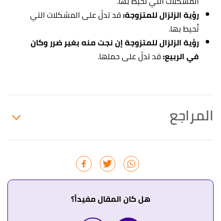
المشكلات التي تُحيط بها.
رؤية الزلزال للمتزوجة:
قد تدلّ على المشكلات التي
تُحيط بها.
رؤية الزلزال للمتزوجة إن نجت منه بغير ضرر وكان
في الربيع:
قد تدلّ على حملها.
المراجع
أ
ب
ت
ث
^
النابلسي،
تعطير الأنام في تفسير الأحلام
،
صفحة 194. بتصرّف.
↑
أبو الفداء،
تفسير الأحلام بالقرآن
، صفحة 178. بتصرّف.
هل كان المقال مفيداً؟
↑
"مدى علاقة تفسير الحلم بوقوعه"
،
إسلام ويب
.
بتصرّف.