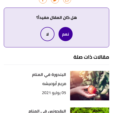
↑
[ابن غَنَّام، إبراهيم]،
كتاب تعبير الرؤيا مخطوط
، صفحة
104. بتصرّف.
هل كان المقال مفيداً؟
↑
"مدى علاقة تفسير الحلم بوقوعه"
،
إسلام ويب
.
نعم
لا
بتصرّف.
↑
رواه الإمام مسلم، في صحيح مسلم، عن جابر بن عبد
الله، الصفحة أو الرقم: 2262، حديث صحيح.
مقالات ذات صلة
↑
"آداب الرؤى وتفسير الأحلام"
،
إسلام سؤال وجواب
.
بتصرّف.
البندورة في المنام
أ
ب
ت
^
محمد بن سيرين عبد الغني النابلسي باسل
مريم أبوعيشه
البريدي،
معجم تفسير الأحلام
، صفحة 463. بتصرّف.
05 يوليو 2021
أ
ب
ت
^
[ابن غَنَّام، إبراهيم]،
كتاب تعبير الرؤيا مخطوط
،
صفحة 104. بتصرّف.
البقدونس في المنام