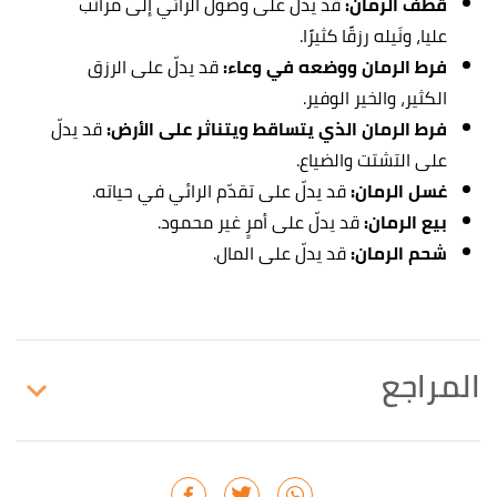
قطف الرمان:
قد يدلّ على وصول الرائي إلى مراتب
عليا، ونَيله رزقًا كثيرًا.
فرط الرمان ووضعه في وعاء:
قد يدلّ على الرزق
الكثير، والخير الوفير.
فرط الرمان
الذي يتساقط ويتناثر على الأرض
:
قد يدلّ
على التشتت والضياع.
غسل الرمان:
قد يدلّ على تقدّم الرائي في حياته.
بيع الرمان:
قد يدلّ على أمرٍ غير محمود.
شحم الرمان:
قد يدلّ على المال.
المراجع
أ
ب
^
محمد عزت محمد عارف أبو الفداء،
تفسير الأحلام
بالقرآن
، صفحة 104. بتصرّف.