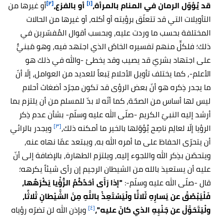
[٢]
[١]
قد يُؤوّل الرمان في المنام بالمرأة،
أو بالفزع،
أو غيرها من
التأويلات التي قد تتعلّق برؤيته أو أكله، أو غيرها من الحالات
المختلفة بحسب ما وردت عليه، وبحسب أقوال المُفسّرين في
ذلك؛ فلكلٍّ منهم تفسيره الخاصّ الذي اجتهد فيه، وهو مَبنيٌّ
على اجتهاد بشريّ قد يصيب وقد يخطئ -والله في ذلك هو
الأعلم-،
كما يختلف تأويل الأحلام تِبعاً للعديد من العوامل، إلّا أنّ
ما يجدر ذِكره هو أنّ بعض الرؤى قد تكون مجرّد أضغاث أحلام
ليس لها أساس من الصحّة، كما أنّه لا بدّ للمسلم من أن يلتزم بما
أرشد إليه النبيّ الكريم -صلّى الله عليه وسلّم- بشأن عدم ذِكر
[٣]
الرؤيا إلّا لعالِم ناصِح يُؤوّلها بالخير ما أمكنه ذلك،
ويجدر بالرائي
أن يتحرّى الحفاظ على ما أمره الله به، ويبتعد عمّا نهاه عنه،
ويتحصّن بذِكر الله واللجوء إليه، ويلتزم الطهارة، بالإضافة إلى أنّ
عليه أن يستعيذ بالله من الشيطان الرجيم إن رأى شيئاً يكرهه؛
قال -صلّى الله عليه وسلّم-:
"إذا رَأَى أحَدُكُمُ الرُّؤْيا يَكْرَهُها،
فَلْيَبْصُقْ عن يَسارِهِ ثَلاثًا ولْيَسْتَعِذْ باللَّهِ مِنَ الشَّيْطانِ ثَلاثًا،
[٤]
ولْيَتَحَوَّلْ عن جَنْبِهِ الذي كانَ عليه"،
وبإذن الله لن تضرّه رؤياه