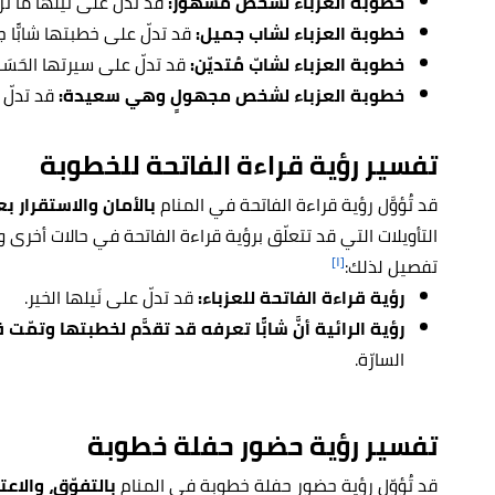
خطوبة العزباء لشخص مشهور:
قد تدلّ على نَيلها ما تر
خطوبة العزباء لشاب جميل:
قد تدلّ على خطبتها شابًّا جم
خطوبة العزباء لشابّ مُتديّن:
قد تدلّ على سيرتها الحَسَن
خطوبة العزباء لشخص مجهولٍ وهي سعيدة:
قد تدلّ ع
تفسير رؤية قراءة الفاتحة للخطوبة
قد تُؤوَّل رؤية قراءة الفاتحة في المنام
بالأمان
والاستقرار ب
التأويلات التي قد تتعلّق برؤية قراءة الفاتحة في حالات أخرى 
[١]
تفصيل لذلك:
رؤية قراءة الفاتحة للعزباء:
قد تدلّ على نَيلها الخير.
رؤية الرائية أنَّ شابًّا تعرفه قد تقدَّم لخطبتها وتمّت 
السارّة.
تفسير رؤية حضور حفلة خطوبة
قد تُؤوّل رؤية حضور حفلة خطوبة في المنام
بالتفوّق، والاعت