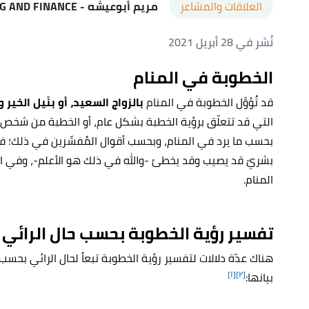
العلاقات والمشاعر
مريم أبوعيشه
- ISLAMIC BANKING AND FINANCE
نُشر في 28 أبريل 2021
الخطوبة في المنام
قد تُؤوَّل الخطوبة في المنام
بالزواج السعيد،
أو بنَيل الخير و
التي قد تتعلّق برؤية الخطبة بشكل عام، أو الخطبة من شخص م
بحسب ما يرد في المنام، وبحسب أقوال المُفسِّرين في ذلك؛ فلك
بشريّ قد يصيب وقد يخطئ -والله في ذلك هو الأعلم-، وفي المق
المنام.
تفسير رؤية الخطوبة بحسب حال الرائي
هناك عدّة دلالات لتفسير رؤية الخطوبة تبعاً لحال الرائي بحسب م
[١]
[٢]
بيانها: