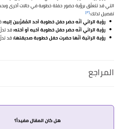
التي قد تتعلّق برؤية حضور حفلة خطوبة في حالات أخرى وبحسب
[٣]
تفصيل لذلك:
رؤية الرائي أنّه حضر حفل خطوبة أحد المُقرَّبين إليه:
قد
رؤية الرائي أنّه حضر حفل خطوبة أخيه أو أخته:
قد تدل
رؤية الرائية أنّها حضرت حفل خطوبة صديقتها:
قد تدل
المراجع
أ
ب
ت
^
"تفسير رؤية الخطوبة في المنام لابن سيرين وابن
↑
"تفسير رؤية الخطوبة في المنام للعزباء بالتفصيل"
،
حلو
↑
"تفسير حلم الخطوبة في المنام"
،
زيادة
. بتصرّف.
هل كان المقال مفيداً؟