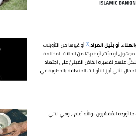
[١]
الهناء، أو بنَيل المراد
،
أو غيرها من التأويلات
جهول، أو ميّت، أو غيرها من الحالات المختلفة
لٍّ منهم تفسيره الخاصّ المَبنيٌّ على اجتهاد
ال الآتي أبرز التأويلات المتعلّقة بالخطوبة في
ا أورده المُفسِّرون -والله أعلم-، وفي الآتي