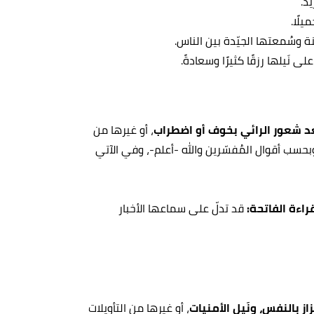
يد.
يلًا.
ة وسُمعتها الجيّدة بين الناس.
لى نَيلها رزقًا كثيرًا وسعادةً.
عد شعور الرائي بخوف أو اضطراب
، أو غيرها من
وبحسب أقوال المُفسّرين والله -أعلم-، وفي الآتي
قراءة الفاتحة:
قد تدلّ على سماعها الأخبار
زاز بالنفس، ونَيل الأمنيات
، أو غيرها من التأويلات