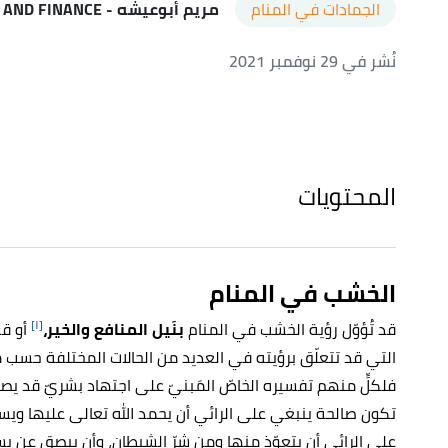
الجمادات في المنام
مريم أبوعيشه
- ISLAMIC BANKING AND FINANCE
نُشر في 29 نوفمبر 2021
المحتويات
الخشب في المنام
[١]
قد تُؤوّل رؤية الخشب في المنام
بنَيل المنافع والخير،
أو قد
التي قد تتعلّق برؤيته في العديد من الحالات المختلفة حسب 
فلكلٍّ منهم تفسيره الخاصّ المَبنيّ على اجتهاد بشريّ قد يصي
تكون صالحة ينبغي على الرائي أن يحمد الله تعالى عليها ويستب
على الرائي أن يتعوّذ منها ومن شرّ الشيطان، وأن يبصق عن يساره ث