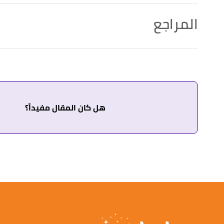
المراجع
أ
ب
ت
ث
^
النابلسي،
تعطير الأنام في تفسير الأحلام
، صفحة 135. بتص
↑
أبو الفداء،
تفسير الأحلام بالقرآن
، صفحة 119. بتصرّف.
أ
ب
ت
^
"الخشب في المنام"
،
حلوها
. بتصرّف.
هل كان المقال مفيداً؟