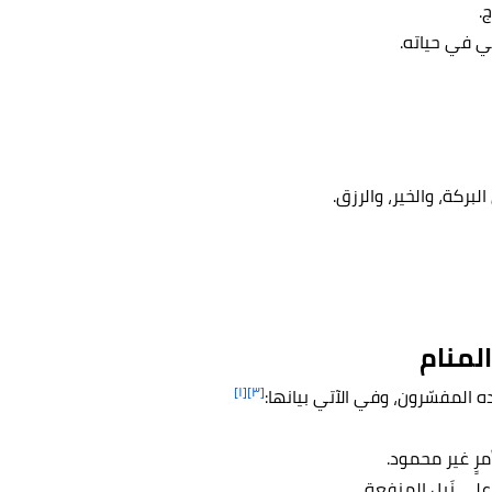
.
ي في حياته.
البركة، والخير، والرزق.
لمنام
[١]
[٣]
 المفسّرون، وفي الآتي بيانها:
مرٍ غير محمود.
على نَيل المنفعة.