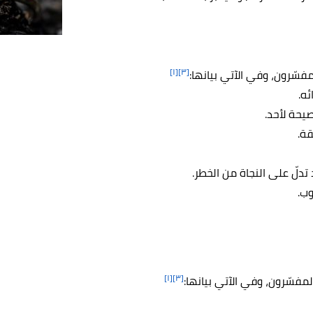
[١]
[٣]
فسّرون، وفي الآتي بيانها:
ئه.
صيحة لأحد.
قة.
تدلّ على النجاة من الخطر.
وب.
[١]
[٣]
مفسّرون، وفي الآتي بيانها: