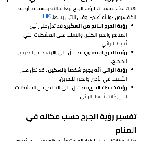
هناك عدّة تفسيرات لرؤية الجرح تبعاً لحالته بحسب ما أورده
[١]
[٥]
المُفسِّرون -والله أعلم-، وفي الآتي بيانها:
رؤية الجرح الناتج من السكّين:
قد تدلّ على نَيل
المنافع والخير الكثير، والتغلّب على المشكلات التي
تُحيط بالرائي.
رؤية الجرح المفتوح:
قد تدلّ على الابتعاد عن الطريق
الصحيح.
رؤية الرائي أنّه يجرح شخصاً بالسكين :
قد تدلّ على
التَسبّب في الأذى والضرر للآخرين.
رؤية خياطة الجرح:
قد تدلّ على التخلّص من المشكلات
التي كانت تُحيط بالرائي.
تفسير رؤية الجرح حسب مكانه في
المنام