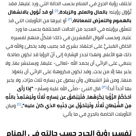
تختلف رؤية الجرح في المنام بحسب الحالة التي ورد عليها، فقد
[١]
تُؤوّل رؤيته؛
بالمال والعلم، والزيادة،
أو قد تُؤول بالانشغال
[٢]
بالهموم والتعرّض للمعاناة،
أو
غيرها من التأويلات التي قد
تتعلّق برؤيته في العديد من الحالات المختلفة بحسب ما ورد
عليه، وبحسب أقوال المُفسّرين في ذلك؛ فلكلٍّ منهم تفسيره
الخاصّ المَبنيٌّ على اجتهاد بشريّ قد يصيب وقد يخطئ والله في
ذلك هو الأعلم، ولهذا تجدر الإشارة إلى أنّ الرؤيا قد تكون صالحة
ينبغي على الرائي أن يحمد الله -تعالى- عليها، ويستبشر بها، ولا
يخبر بها إلّا من يحبّ، وقد تكون مكروهة على الرائي أن يتعوّذ
منها، ومن شرّ الشيطان، وأن يبصق عن يساره ثلاث مرّات، ولا يخبر
[٣]
بها أحداً أبداً؛
قال النبيّ -صلّى الله عليه وسلّم-:
"إذا رَأَى
أحَدُكُمُ الرُّؤْيا يَكْرَهُها، فَلْيَبْصُقْ عن يَسارِهِ ثَلاثًا ولْيَسْتَعِذْ باللَّهِ
[٤]
مِنَ الشَّيْطانِ ثَلاثًا، ولْيَتَحَوَّلْ عن جَنْبِهِ الذي كانَ عليه"،
وبيان
التأويلات الخاصة بالجرح في ما يأتي:
تفسير رؤية الجرح حسب حالته في المنام