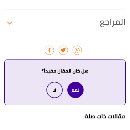
المراجع
↑
"مدى علاقة تفسير الحلم بوقوعه"
،
إسلام ويب
، اطّلع
عليه بتاريخ 11/8/2021. بتصرّف.
↑
رواه الإمام مسلم، في صحيح مسلم، عن جابر بن عبد
الله، الصفحة أو الرقم: 2262، حديث صحيح.
هل كان المقال مفيداً؟
↑
"آداب الرؤى وتفسير الأحلام"
،
إسلام سؤال وجواب
،
نعم
لا
اطّلع عليه بتاريخ 11/8/2021. بتصرّف.
مقالات ذات صلة