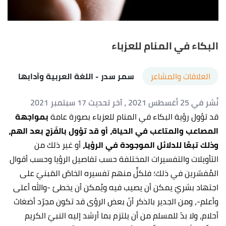
البكاء في المنام للعزباء
العلاقات والمشاعر
سمر سدر
- اللغة العربية وآدابها
نُشر في 25 أغسطس 2021
، آخر تحديث 17 سبتمبر 2021
قد تؤول رؤية البكاء في المنام للعزباء بصورة عامة
بمواجهة
المصاعب والمتاعب في الحياة، أو قد تؤول بالفَرَج بعد الهم،
وذلك تبعًا للدلائل الموجودة في الرؤيا،
أو
غير ذلك من
التأويلات والتفسيرات المختلفة حسب تفاصيل الرؤيا وحسب أقوال
المُفسّرين في ذلك؛ فلكلٍّ منهم تفسيره الخاصّ المَبنيّ على
اجتهاد بشريّ يمكن أن يصيب فيه ويُمكن أن يخطئ -والله أعلى
وأعلم-، ومن الجدير بالذكر أنّ بعض الرؤى قد تكون مجرّد أضغاث
أحلام، ولا بدّ للمسلم من أن يلتزم بما أرشد إليه النبيّ الكريم