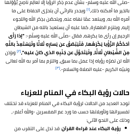
-صلّى الله عليه وسلّم- بشأن عدم ذِكر الرؤيا إلّا لعالِم ناصِح يُؤوّلها
[١]
بالخير ما أمكنه ذلك،
ويجدر بالرائي أن يتحرّى الحفاظ على ما
أمره الله به، ويبتعد عمّا نهاه عنه، ويتحصّن بذِكر الله واللجوء
إليه، ويلتزم الطهارة، كما عليه أن يستعيذ بالله من الشيطان
الرجيم إن رأى ما يكرهه، فقال -صلّى الله عليه وسلّم-:
"إذا رَأَى
أحَدُكُمُ الرُّؤْيا يَكْرَهُها، فَلْيَبْصُقْ عن يَسارِهِ ثَلاثًا ولْيَسْتَعِذْ باللَّهِ
[٢]
مِنَ الشَّيْطانِ ثَلاثًا، ولْيَتَحَوَّلْ عن جَنْبِهِ الذي كانَ عليه"،
وبإذن
الله لن تضرّه رؤياه إذا عمل بما سبق، والتزم بما أمر به الله تعالى
[٣]
ونبيّه الكريم -عليه الصلاة والسلام-.
حالات رؤية البكاء في المنام للعزباء
توجد العديد من الحالات لرؤية البكاء في المنام للعزباء قد تختلف
تفسيراتها وتأويلاتها حسب ما ورد عم المفسرين -والله أعلم-،
وذلك على النحو الآتي:
رؤية البكاء عند قراءة القرآن
: قد تدل على التقرب من