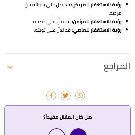
رؤية الاستغفار للمريض:
قد تدلّ على شفائه من
مرضه.
رؤية الاستغفار للمؤمن:
قد تدلّ على صدقه.
رؤية الاستغفار للعاصي:
قد تدلّ على توبته.
المراجع
أ
ب
^
النابلسي،
تعطير الأنام في تفسير الأحلام
، صفحة
10. بتصرّف.
أ
ب
ت
^
تدل رؤية الاستغفار في,الدنيا، ويمنُّ عليه بزينة
الآخرة. "تفسير حلم الاستغفار ورؤية الاستغفار في
هل كان المقال مفيداً؟
المنام بالتفصيل"
،
حلوها
. بتصرّف.