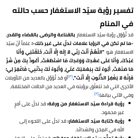
تفسير رؤية سيّد الاستغفار حسب حالته
في المنام
قد تُؤوّل رؤية سيّد الاستغفار
بالقناعة والرضى بالقضاء والقدر
،
-ما لم تكن في الرؤيا علامات تدلّ على غير ذلك-؛
علماً أنّ
سيّد
الاستغفار هو:
"اللَّهُمَّ أَنْتَ رَبِّي لاَ إِلَهَ إِلَّا أَنْتَ، خَلَقْتَنِي وَأَنَا
عَبْدُكَ، وَأَنَا عَلَى عَهْدِكَ وَوَعْدِكَ مَا اسْتَطَعْتُ، أَعُوذُ بِكَ مِنْ شَرِّ
مَا صَنَعْتُ، أَبُوءُ لَكَ بِنِعْمَتِكَ عَلَيَّ، وَأَبُوءُ لَكَ بِذَنْبِي؛ فَاغْفِرْ لِي؛
[٣]
فَإِنَّهُ لاَ يَغْفِرُ الذُّنُوبَ إِلَّا أَنْتَ"،
أو قد تُؤوَّل بالعديد من التأويلات
الأخرى التي قد تتعلّق برؤيته في العديد من الحالات المختلفة،
[٢]
وفي الآتي بيانها:
رؤية قراءة سيّد الاستغفار من ورقة:
قد تدلّ على أمرٍ
غير محمود.
رؤية كتابة سيّد الاستغفار:
قد تدلّ على اللجوء إلى
الله في المِحَن والشدائد.