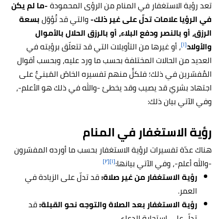
تعد رؤية الاستغفار في المنام من الرؤى المحمودة
-ما لم يكن
في الرؤيا علامات تدلّ على غير ذلك-
والتي قد تُؤوّل
بسعة
الرزق، أو بالنصر ودفع البلاء، أو بالرزق الحلال بالأموال
[١]
والأولاد
، أو غيرها من التأويلات التي قد تتعلّق برؤيته في
العديد من الحالات المختلفة بحسب ما ورد عليه، وبحسب أقوال
المُفسّرين في ذلك؛ فلكلٍّ منهم تفسيره الخاصّ المَبنيٌّ على
اجتهاد بشريّ قد يصيب وقد يخطئ -والله في ذلك هو الأعلم-،
وفي الآتي بيان ذلك:
رؤية الاستغفار في المنام
هناك عدّة تفسيرات لرؤية الاستغفار بحسب ما أورده المفسّرون
[٢]
[١]
-والله أعلم-، وفي الآتي بيانها:
رؤية الاستغفار من غير صلاة:
قد تدلّ على الزيادة في
العمر.
رؤية الاستغفار بعد الصلاة والتوجه نحو القبلة:
قد
تدلّ على استجابة الدعاء.