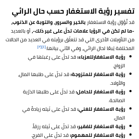
تفسير رؤية الاستغفار حسب حال الرائي
قد تُؤوّل رؤية الاستغفار
بالخير والسرور، والتوبة عن الذنوب،
-ما لم تكن في الرؤيا علامات تدلّ على غير ذلك-،
أو بالعديد
من التأويلات الأخرى التي قد تتعلّق برؤيته في العديد من الحالات
[٢]
[٤]
المختلفة تِبعًا لحال الرائي، وفي الآتي بيانها:
رؤية الاستغفارللعزباء:
قد تدلّ على رغبتها في
الزواج.
رؤية الاستغفار للمتزوجة:
قد تدلّ على طلبها المال،
والأولاد.
رؤية الاستغفار للحامل:
قد تدلّ على طلبها الذرّية
الصالحة.
رؤية الاستغفار للغني:
قد تدلّ على نَيله زيادةً في
المال.
رؤية الاستغفار للفقير:
قد تدلّ على نَيله رزقاً.
رؤية الاستغفار للمهموم:
قد تدلّ على الفرج.