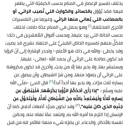
يختلف تفسير
الإعصار
في المنام بحسب الكيفيّة التي يظهر
فيها؛ فقد يُؤوّل
بالخسائر، والكوارث التي تُصيب الرائي، أو
بالمصاعب التي يُعاني منها الرائي
، وغيرها من التفسيرات
[١]
الأخرى المختلفة،
وهو يحمل في المنام عدّة دلالات تختلف
بحسب الحالة التي يرد عليها، وبحسب أقوال المُفسّرين في ذلك؛
فلكلٍّ منهم تفسيره الخاصّ المَبنيٌّ على اجتهاد بشريّ قد يصيب
وقد يخطئ -والله في ذلك هو الأعلم-؛ وتجدر الإشارة إلى أنّ الرؤيا
قد تكون صالحة على الرائي أن يحمد الله -تعالى- عليها،
ويستبشر بها، ولا يخبر بها إلّا من يحبّ، وأخرى قد تكون مكروهة
على الرائي أن يتعوّذ منها، ومن شرّ الشيطان، وأن يبصق عن
[٢]
يساره ثلاث مرّات، ولا يخبر بها أحداً أبداً؛
قال النبيّ -صلّى الله
عليه وسلّم-:
"إذا رَأَى أحَدُكُمُ الرُّؤْيا يَكْرَهُها، فَلْيَبْصُقْ عن
يَسارِهِ ثَلاثًا ولْيَسْتَعِذْ باللَّهِ مِنَ الشَّيْطانِ ثَلاثًا، ولْيَتَحَوَّلْ عن
[٣]
جَنْبِهِ الذي كانَ عليه"،
وقد تكون مجرَّد أضغاث أحلام، كما أنّ
الإنسان إذا التزم ما أمره الله به، وابتعد عمّا نهاه عنه، وحصّن
نفسه بالأذكار، والدعاء، لن يضرّه شيء منها؛ فالأمر لله من قبل